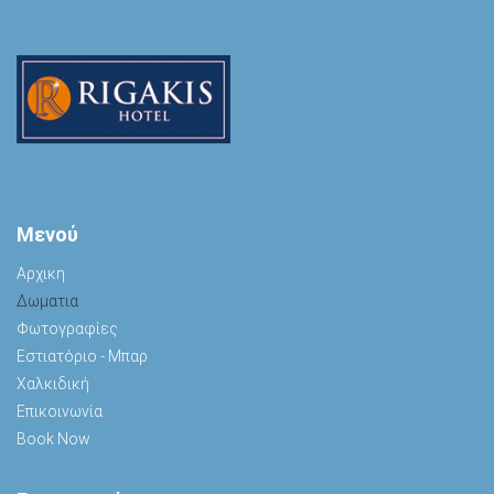
Μενού
Αρχικη
Δωματια
Φωτογραφίες
Εστιατόριο - Μπαρ
Χαλκιδική
Επικοινωνία
Book Now