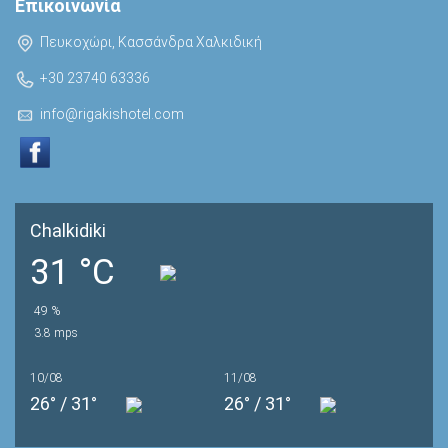
Επικοινωνία
Πευκοχώρι, Κασσάνδρα Χαλκιδική
+30 23740 63336
info@rigakishotel.com
Chalkidiki
31 °C
49 %
3.8 mps
10/08
11/08
26° / 31°
26° / 31°