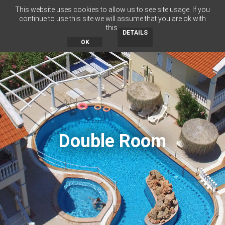
This website uses cookies to allow us to see site usage. If you
RU
BG
EN
EL
continue to use this site we will assume that you are ok with
this.
MENU
DETAILS
OK
Double Room