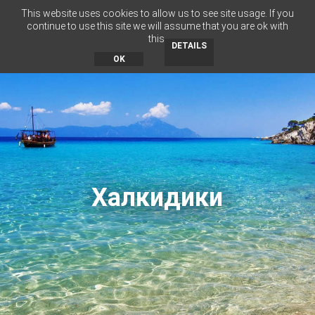
This website uses cookies to allow us to see site usage. If you
RU
BG
EN
EL
continue to use this site we will assume that you are ok with
this.
MENU
DETAILS
OK
Халкидики